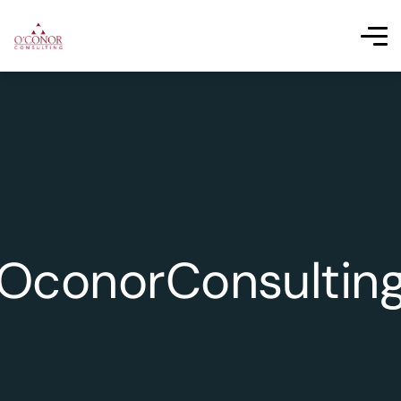
OconorConsultin