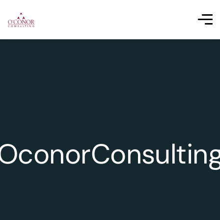
OconorConsultin