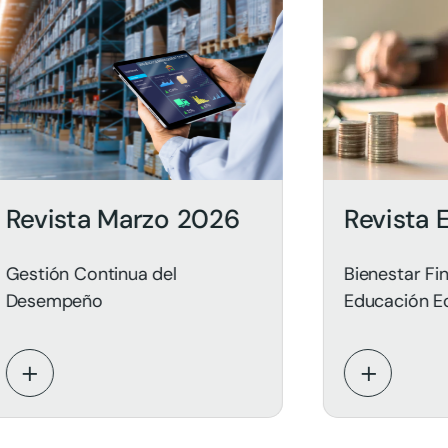
ta Marzo 2026
Revista Enero 
Continua del
Bienestar Financiero y
eño
Educación Económica:
para un Futuro Sosteni